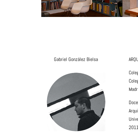
Gabriel González Bielsa
ARQ
Cole
Coleg
Madr
Doce
Arqui
Unive
2011